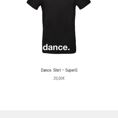
Dance. Shirt – SuperG
20,00
€
Questo
prodotto
ha
più
varianti.