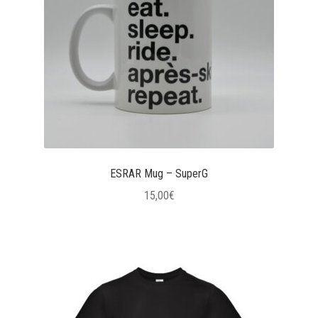
possono
essere
scelte
nella
pagina
del
prodotto
ESRAR Mug – SuperG
15,00
€