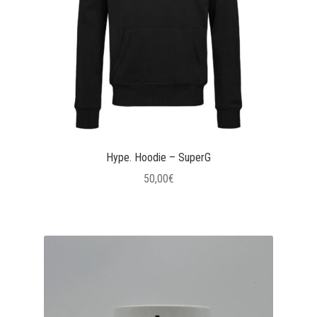
Hype. Hoodie – SuperG
50,00
€
Questo
prodotto
ha
più
varianti.
Le
opzioni