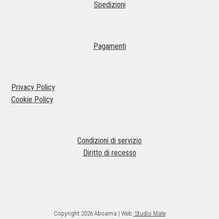
Spedizioni
Le
opzioni
possono
essere
Pagamenti
scelte
nella
pagina
Privacy Policy
del
Cookie Policy
prodotto
Condizioni di servizio
Diritto di recesso
Copyright 2026 Aboama | Web:
Studio Mate