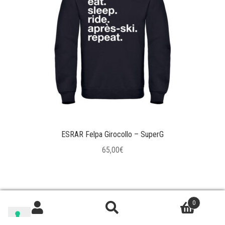
ESRAR Felpa Girocollo – SuperG
65,00
€
Questo
prodotto
ha
0
più
Cerca:
Cerca
varianti.