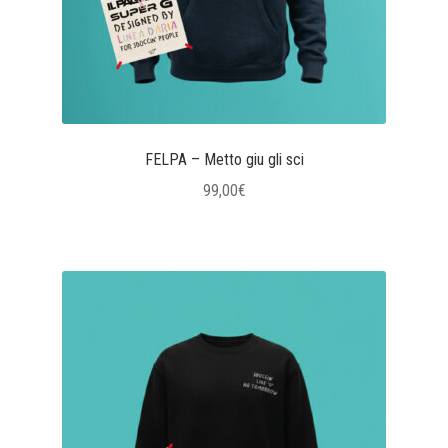
FELPA – Metto giu gli sci
99,00
€
Questo
prodotto
ha
più
varianti.
Le
opzioni
possono
essere