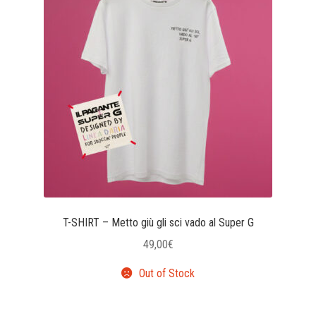
varianti.
Le
opzioni
possono
essere
scelte
nella
pagina
del
prodotto
T-SHIRT – Metto giù gli sci vado al Super G
49,00
€
Out of Stock
Questo