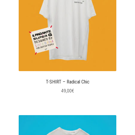
opzioni
possono
essere
scelte
nella
pagina
del
prodotto
T-SHIRT – Radical Chic
49,00
€
Questo
prodotto
ha
più
varianti.