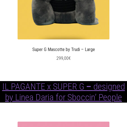
Super G Mascotte by Trudi – Large
299,00
€
IL PAGANTE x SUPER G
–
designed
by Linea Daria for Sboccin’ People